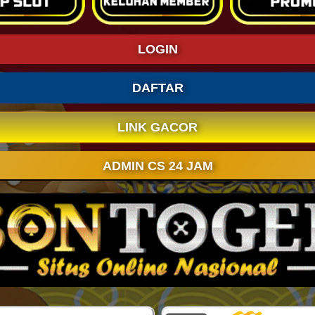
LOGIN
DAFTAR
LINK GACOR
ADMIN CS 24 JAM