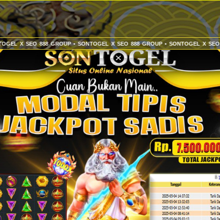
8 GROUP • SONTOGEL X SEO 888 GROUP • SONTOGEL X SEO 888 GROUP • 